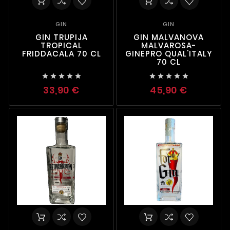
GIN
GIN
GIN TRUPIJA
GIN MALVANOVA
TROPICAL
MALVAROSA-
FRIDDACALA 70 CL
GINEPRO QUAL'ITALY
70 CL










33,90 €
45,90 €