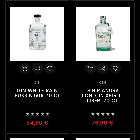
GIN
GIN
GIN WHITE RAIN
GIN PIANURA
BUSS N.509 70 CL
LONDON SPIRITI
LIBERI 70 CL










54,90 €
76,90 €