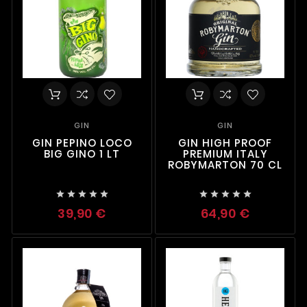
GIN
GIN
GIN PEPINO LOCO
GIN HIGH PROOF
BIG GINO 1 LT
PREMIUM ITALY
ROBYMARTON 70 CL










39,90 €
64,90 €