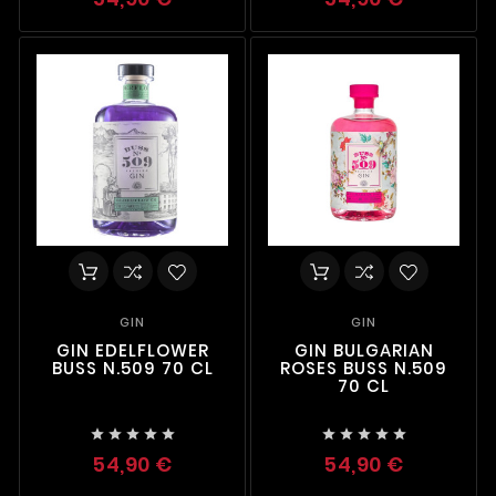
GIN
GIN
GIN EDELFLOWER
GIN BULGARIAN
BUSS N.509 70 CL
ROSES BUSS N.509
70 CL










54,90 €
54,90 €