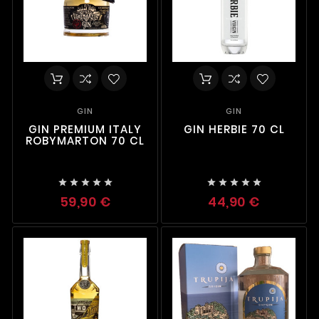
GIN
GIN
GIN PREMIUM ITALY
GIN HERBIE 70 CL
ROBYMARTON 70 CL










59,90 €
44,90 €