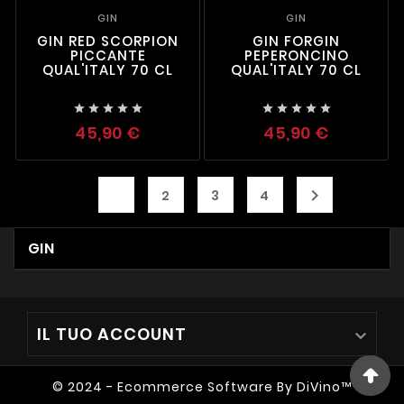
GIN
GIN
GIN RED SCORPION
GIN FORGIN
PICCANTE
PEPERONCINO
QUAL'ITALY 70 CL
QUAL'ITALY 70 CL










45,90 €
45,90 €
1

2
3
4
GIN
IL TUO ACCOUNT

© 2024 - Ecommerce Software By DiVino™