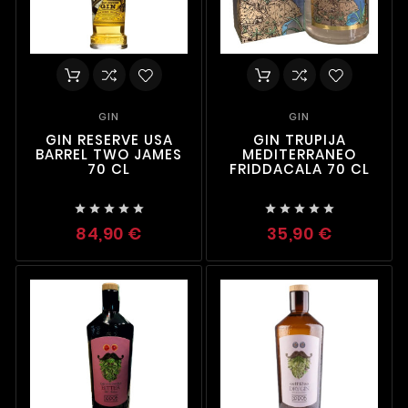
GIN
GIN
GIN RESERVE USA
GIN TRUPIJA
BARREL TWO JAMES
MEDITERRANEO
70 CL
FRIDDACALA 70 CL










84,90 €
35,90 €