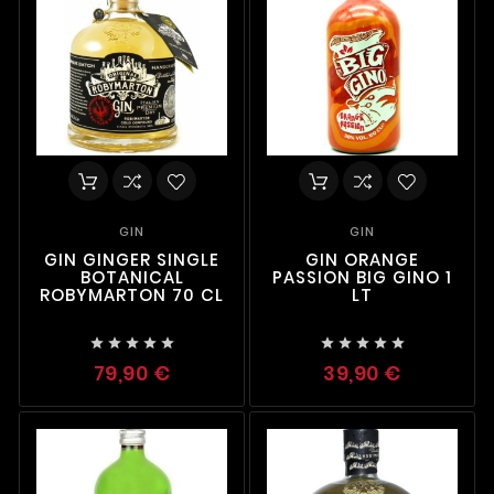
GIN
GIN
GIN GINGER SINGLE
GIN ORANGE
BOTANICAL
PASSION BIG GINO 1
ROBYMARTON 70 CL
LT










79,90 €
39,90 €