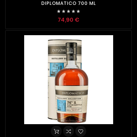
DIPLOMATICO 700 ML





74,90 €