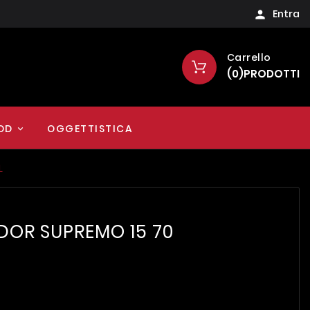
Entra

Carrello
(
0
)
PRODOTTI
OD
OGGETTISTICA
L
OR SUPREMO 15 70