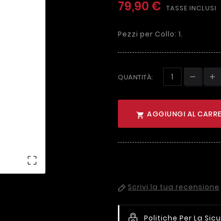
79,90 €
TASSE INCLUSI
Pezzi per Collo: 1.
QUANTITÀ:
AGGIUNGI AL CARRE


Scrivi la tua recensione
Politiche Per La Sic