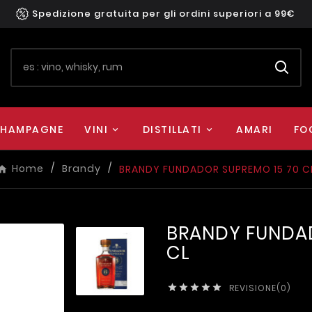
Spedizione gratuita per gli ordini superiori a 99€
HAMPAGNE
VINI
DISTILLATI
AMARI
FO
Home
Brandy
BRANDY FUNDADOR SUPREMO 15 70 C
BRANDY FUNDAD
CL
REVISIONE(0)




