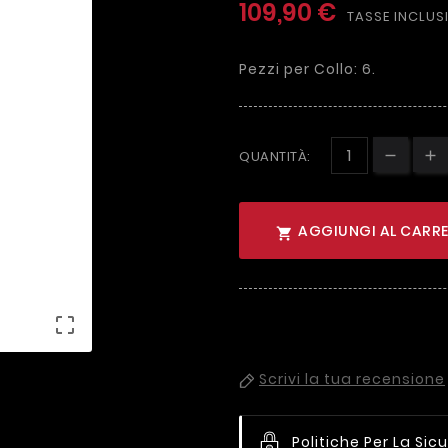
109,90 €
TASSE INCLUS
Pezzi per Collo: 6.
QUANTITÀ:
AGGIUNGI AL CARRE


Scrivi la tua recensione
Politiche Per La Sic