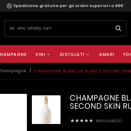
Spedizione gratuita per gli ordini superiori a 99€
HAMPAGNE
VINI
DISTILLATI
AMARI
FO
Champagne
CHAMPAGNE BLANC DE BLANCS SECOND SKIN 
CHAMPAGNE BL
SECOND SKIN RU
REVISIONE(0)




