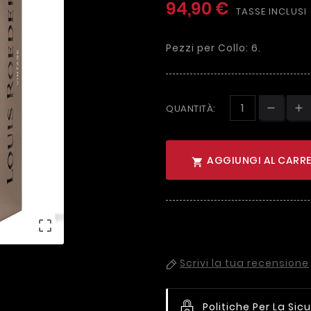
94,90 €
TASSE INCLUSI
Pezzi per Collo: 6.
QUANTITÀ:
AGGIUNGI AL CARRE


Scrivi la tua recensione
Politiche Per La Sic