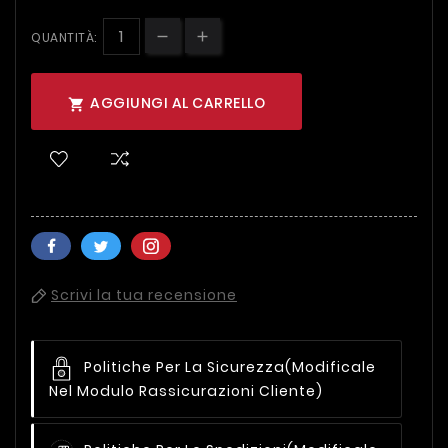
QUANTITÀ:
AGGIUNGI AL CARRELLO

Scrivi la tua recensione
Politiche Per La Sicurezza
(modificale
Nel Modulo Rassicurazioni Cliente)