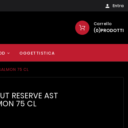
Entra

Carrello
(
0
)
PRODOTTI
OD
OGGETTISTICA
SALMON 75 CL
T RESERVE AST
MON 75 CL