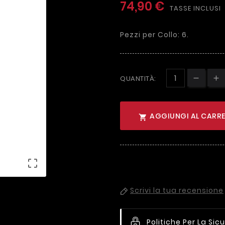
74,90 €
TASSE INCLUSI
Pezzi per Collo: 6.
QUANTITÀ:
AGGIUNGI AL CARRE


Scrivi la tua recensione
Politiche Per La Sic