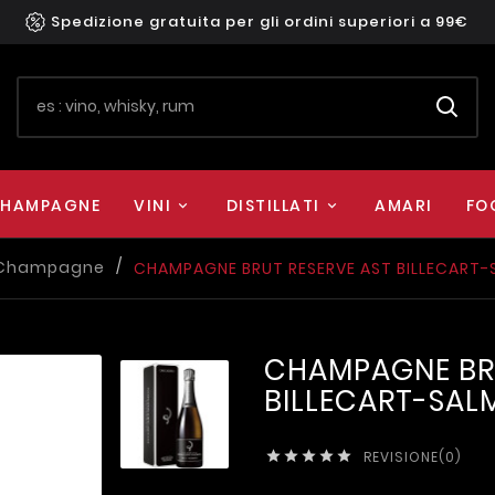
Spedizione gratuita per gli ordini superiori a 99€
HAMPAGNE
VINI
DISTILLATI
AMARI
FO
Champagne
CHAMPAGNE BRUT RESERVE AST BILLECART-
CHAMPAGNE BRU
BILLECART-SAL
REVISIONE(0)




